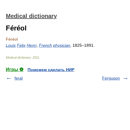
Medical dictionary
Féréol
Féréol
Louis
Felix
Henri
,
French
physician
, 1825–1891.
Medical dictionary
.
2011
.
Игры ⚽
Поможем сделать НИР
feral
Ferguson