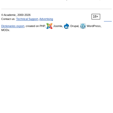
© Academic, 2000-2026
18+
Contact us:
Technical Support
,
Advertising
Dictionaries export
, created on PHP,
Joomla,
Drupal,
WordPress,
MODx.