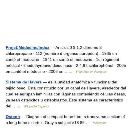
Projet:Médecine/Index
— Articles 0 9 1,2 dibromo 3
chloropropane · 112 (numéro d urgence européen) · 1935 en
santé et médecine · 1941 en santé et médecine · 1er régiment
médical · 2 iodothyronine déiodinase · 2,4,6 trichlorophénol · 2005
en santé et médecine · 2006 en… …
Wikipédia en Français
Sistema de Havers
— es la unidad anatómica y funcional del
tejido óseo. Está constituido por un canal de Havers, alrededor del
cual se agrupan laminillas con lágunas conteniendo células óseas,
ya sean osteocitos u osteoblastos. Este sistema es característico
del… …
Wikipedia Español
Osteon
— Diagram of compact bone from a transverse section of
a long bone s cortex. Gray s subject #18 89 …
Wikipedia