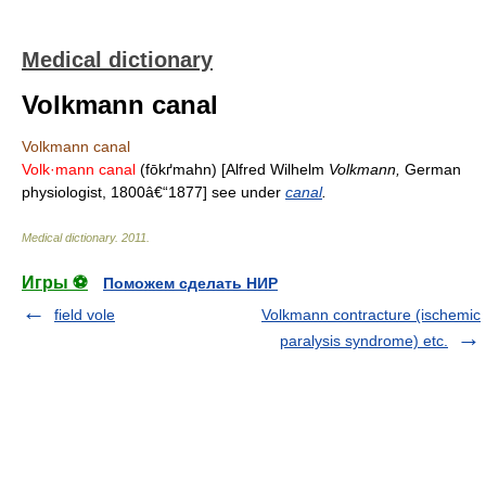
Medical dictionary
Volkmann canal
Volkmann canal
Volk·mann canal
(fōkґmahn) [Alfred Wilhelm
Volkmann,
German
physiologist, 1800â€“1877] see under
canal
.
Medical dictionary
.
2011
.
Игры ⚽
Поможем сделать НИР
field vole
Volkmann contracture (ischemic
paralysis syndrome) etc.