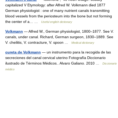
capitalized V Etymology: after Alfred W. Volkmann died 1877
German physiologist : one of many nutrient canals transmitting
blood vessels from the periosteum into the bone but not forming
the center of a… …
Useful english dictionary
Volkmann
— Alfred W., German physiologist, 1800–1877. See V.
canals, under canal. Richard, German surgeon, 1830–1889. See
V. cheilitis, V. contracture, V. spoon …
Medical dictionary
cureta de Volkmann
— un instrumento para la recogida de las
secreciones del canal cervical uterino Fotografía Diccionario
ilustrado de Términos Médicos.. Alvaro Galiano. 2010 …
Diccionario
médico