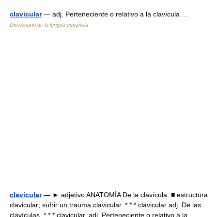
clavicular
— adj. Perteneciente o relativo a la clavícula …
Diccionario de la lengua española
clavicular
— ► adjetivo ANATOMÍA De la clavícula: ■ estructura
clavicular; sufrir un trauma clavicular. * * * clavicular adj. De las
clavículas. * * * clavicular. adj. Perteneciente o relativo a la