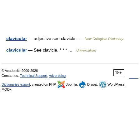
clavicular
— adjective see clavicle …
New Collegiate Dictionary
clavicular
— See clavicle. * * * …
Universalium
© Academic, 2000-2026
18+
Contact us:
Technical Support
,
Advertising
Dictionaries export
, created on PHP,
Joomla,
Drupal,
WordPress,
MODx.