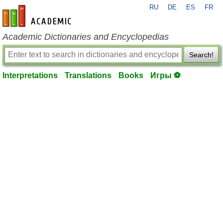
RU
DE
ES
FR
en-academic.com
Academic Dictionaries and Encyclopedias
Search!
Interpretations
Translations
Books
Игры ⚽