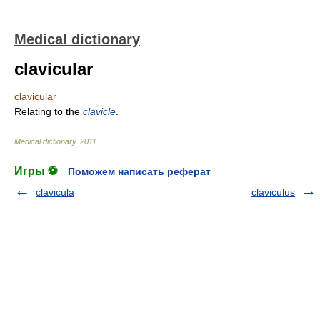
Medical dictionary
clavicular
clavicular
Relating to the
clavicle
.
Medical dictionary
.
2011
.
Игры ⚽
Поможем написать реферат
clavicula
claviculus