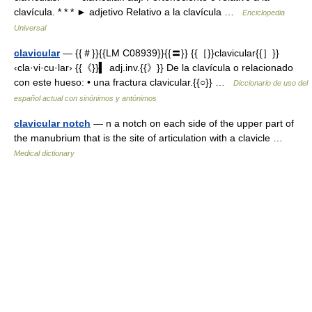
clavícula. * * * ► adjetivo Relativo a la clavícula …
Enciclopedia
Universal
clavicular
— {{＃}}{{LM C08939}}{{〓}} {{［}}clavicular{{］}}
‹cla·vi·cu·lar› {{《}}▍ adj.inv.{{》}} De la clavícula o relacionado
con este hueso: • una fractura clavicular.{{○}} …
Diccionario de uso del
español actual con sinónimos y antónimos
clavicular notch
— n a notch on each side of the upper part of
the manubrium that is the site of articulation with a clavicle …
Medical dictionary