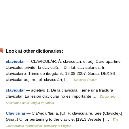
Look at other dictionaries:
clavicular
— CLAVICULÁR, Ă, claviculari, e, adj. Care aparţine
claviculei, privitor la claviculă. – Din lat. clavicularius, fr.
claviculaire. Trimis de ibogdank, 13.09.2007. Sursa: DEX 98
claviculár adj. m., pl. claviculári; f …
Dicționar Român
clavicular
— adjetivo 1. De la clavícula: Tiene una fractura
clavicular. La lesión clavicular no es importante …
Diccionario
Salamanca de la Lengua Española
Clavicular
— Cla*vic u*lar, a. [Cf. F. claviculaire. See {Clavicle}.]
(Anat.) Of or pertaining to the clavicle. [1913 Webster] …
The
Collaborative International Dictionary of English