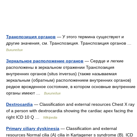
Транспозиция органов
— У этого термина существуют и
другие значения, см. Транспозиция. Транспозиция органов …
Википедия
Зеркальное расположение органов
— Сердце и легкие
расположены в зеркальном отражении Транспозиция
внутренних органов (situs inversus) (также называемая
зеркальным (обратным) расположением внутренних органов)
редкое врожденное состояние, в котором основные внутренние
органы имеют …
Википедия
Dextrocardia
— Classification and external resources Chest X ray
of a person with dextrocardia showing the cardiac apex facing the
right ICD 10 Q …
Wikipedia
Primary ciliary dyskinesia
— Classification and external
resources Normal cilia (A) cilia in Kartagener s syndrome (B). ICD