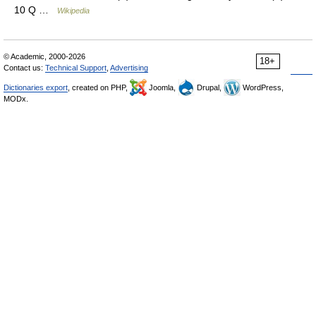
10 Q …
Wikipedia
© Academic, 2000-2026
18+
Contact us:
Technical Support
,
Advertising
Dictionaries export
, created on PHP,
Joomla,
Drupal,
WordPress,
MODx.