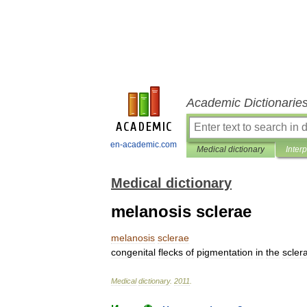
Academic Dictionarie
en-academic.com
Medical dictionary
Inter
Medical dictionary
melanosis sclerae
melanosis
sclerae
congenital
flecks
of
pigmentation
in
the
scler
Medical
dictionary
.
2011
.