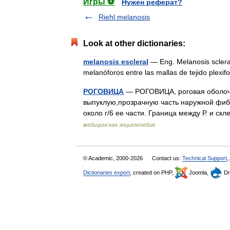
Игры ⚽
Нужен реферат?
Riehl melanosis
Look at other dictionaries:
melanosis escleral
— Eng. Melanosis sclerae
melanóforos entre las mallas de tejido ple
РОГОВИЦА
— РОГОВИЦА, роговая оболочк
выпуклую,прозрачную часть наружной фибр
около г/6 ее части. Граница между Р. и 
медицинская энциклопедия
© Academic, 2000-2026
Contact us:
Technical Support
,
Dictionaries export
, created on PHP,
Joomla,
Dr