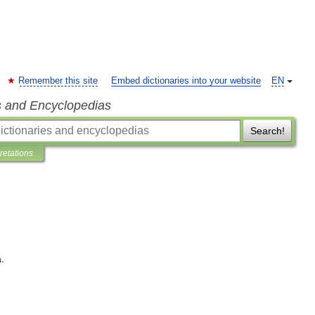
Remember this site
Embed dictionaries into your website
EN
s and Encyclopedias
Search!
pretations
a
.