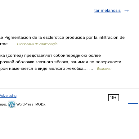
tar melanosis
 Pigmentación de la esclerótica producida por la infiltración de
xiforme …
Diccionario de oftalmología
а (cornea) представляет собойпереднюю более
озной оболочки глазного яблока, занимая по поверхности
склерой намечается в виде мелкого желобка… …
Большая
Advertising
18+
upal,
WordPress, MODx.