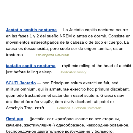
Jactatio capitis nocturna
— La Jactatio capitis nocturna ocurre
en las fases 1 y 2 del sueño NREM o antes de dormir. Consiste en
movimientos estereotipados de la cabeza o de todo el cuerpo. La
causa es desconocida, pero suele ser de origen familiar, es un
trastorno… …
Enciclopedia Universal
jactatio capitis nocturna
— rhythmic rolling of the head of a child
just before falling asleep …
Medical dictionary
SCUTI Jactatio
— non Principum solum exercitium fuit, sed
militum omnium, qui in armaturae exercitio hoc primum discebant,
quomodo tractandum et iactandum esset scutum. Graeci σείειν
ἀσπίδα et ἀσπίδα νωμᾶν, item δινεῖν dicebant, uti patet ex
Aeschylo Trag. ἑπτὰ… …
Hofmann J. Lexicon universale
Якта́ция
— (jactatio: лат. «разбрасывание во все стороны,
качание, жестикуляция») однообразное, некоординированное,
беспорядочное двигательное возбуждение у больного,