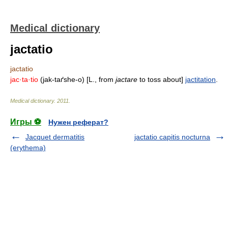
Medical dictionary
jactatio
jactatio
jac·ta·tio
(jak-taґshe-o) [L., from
jactare
to toss about]
jactitation
.
Medical dictionary
.
2011
.
Игры ⚽
Нужен реферат?
Jacquet dermatitis
jactatio capitis nocturna
(erythema)