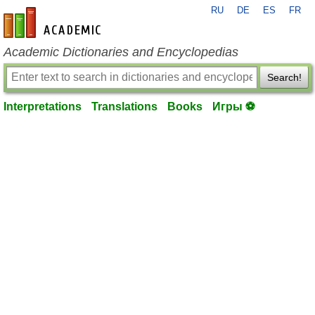
RU
DE
ES
FR
en-academic.com
Academic Dictionaries and Encyclopedias
Search!
Interpretations
Translations
Books
Игры ⚽