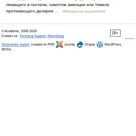
лежащего в постели; симптом аменции или тяжело
протекающего делирия …
Медицинская энциклопедия
© Academic, 2000-2026
18+
Contact us:
Technical Support
,
Advertising
Dictionaries export
, created on PHP,
Joomla,
Drupal,
WordPress,
MODx.