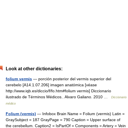
Look at other dictionaries:
folium vermis
— porción posterior del vermis superior del
cerebelo [A14.1.07.206] imagen anatómica [véase
http://www.iqb.es/diccio/f/fo.htm#folium vermis] Diccionario
ilustrado de Términos Médicos.. Alvaro Galiano. 2010 …
Diccionario
médico
Folium (vermis)
— Infobox Brain Name = Folium (vermis) Latin =
GraySubject = 187 GrayPage = 790 Caption = Upper surface of
the cerebellum. Caption2 = IsPartOf = Components = Artery = Vein