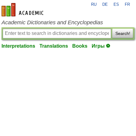
RU
DE
ES
FR
en-academic.com
Academic Dictionaries and Encyclopedias
Search!
Interpretations
Translations
Books
Игры ⚽