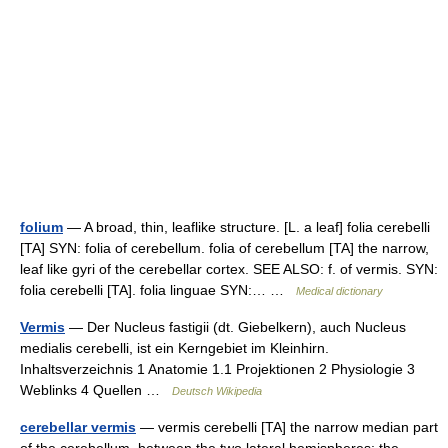
folium
— A broad, thin, leaflike structure. [L. a leaf] folia cerebelli
[TA] SYN: folia of cerebellum. folia of cerebellum [TA] the narrow,
leaf like gyri of the cerebellar cortex. SEE ALSO: f. of vermis. SYN:
folia cerebelli [TA]. folia linguae SYN:… …
Medical dictionary
Vermis
— Der Nucleus fastigii (dt. Giebelkern), auch Nucleus
medialis cerebelli, ist ein Kerngebiet im Kleinhirn.
Inhaltsverzeichnis 1 Anatomie 1.1 Projektionen 2 Physiologie 3
Weblinks 4 Quellen …
Deutsch Wikipedia
cerebellar vermis
— vermis cerebelli [TA] the narrow median part