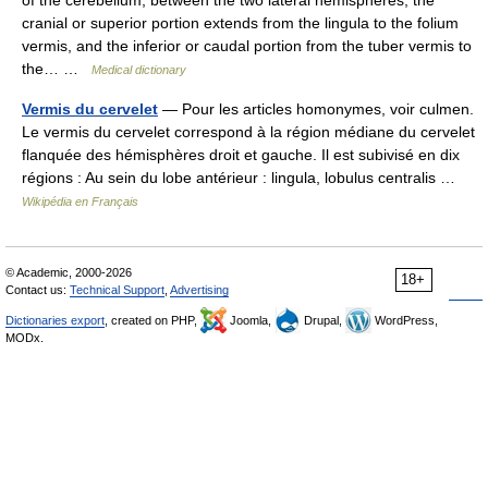
of the cerebellum, between the two lateral hemispheres; the
cranial or superior portion extends from the lingula to the folium
vermis, and the inferior or caudal portion from the tuber vermis to
the… …
Medical dictionary
Vermis du cervelet
— Pour les articles homonymes, voir culmen.
Le vermis du cervelet correspond à la région médiane du cervelet
flanquée des hémisphères droit et gauche. Il est subivisé en dix
régions : Au sein du lobe antérieur : lingula, lobulus centralis …
Wikipédia en Français
© Academic, 2000-2026
18+
Contact us:
Technical Support
,
Advertising
Dictionaries export
, created on PHP,
Joomla,
Drupal,
WordPress,
MODx.