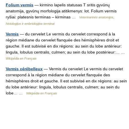
Folium vermis
— kirmino lapelis statusas T sritis gyvūnų
anatomija, gyvūnų morfologija atitikmenys: lot. Folium vermis
ryšiai: platesnis terminas – kirminas …
Veterinarinės anatomijos,
histologijos ir embriologijos terminai
Vermis
— du cervelet Le vermis du cervelet correspond à la
région médiane du cervelet flanquée des hémisphères droit et
gauche. Il est subivisé en dix régions: au sein du lobe antérieur:
lingula, lobulus centralis, culmen; au sein du lobe postérieur:… …
Wikipédia en Français
Vermis cérébelleux
— Vermis du cervelet Le vermis du cervelet
correspond à la région médiane du cervelet flanquée des
hémisphères droit et gauche. Il est subivisé en dix régions: au sein
du lobe antérieur: lingula, lobulus centralis, culmen; au sein du
lobe… …
Wikipédia en Français