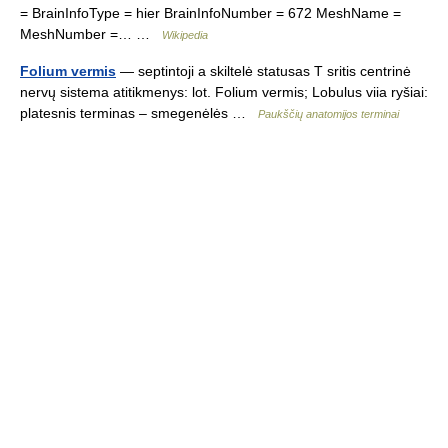
= BrainInfoType = hier BrainInfoNumber = 672 MeshName =
MeshNumber =… …
Wikipedia
Folium vermis
— septintoji a skiltelė statusas T sritis centrinė
nervų sistema atitikmenys: lot. Folium vermis; Lobulus viia ryšiai:
platesnis terminas – smegenėlės …
Paukščių anatomijos terminai