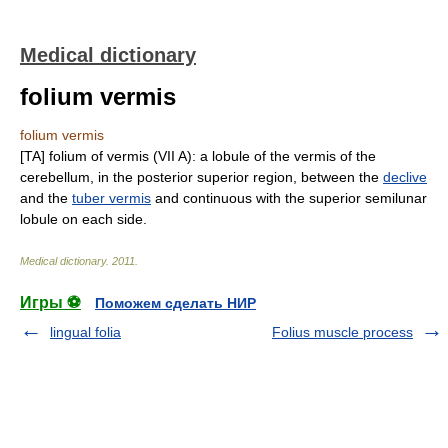
Medical dictionary
folium vermis
folium vermis
[TA] folium of vermis (VII A): a lobule of the vermis of the
cerebellum, in the posterior superior region, between the
declive
and the
tuber vermis
and continuous with the superior semilunar
lobule on each side.
Medical dictionary
.
2011
.
Игры ⚽
Поможем сделать НИР
lingual folia
Folius muscle process