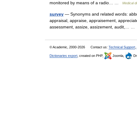
monitored by means of a radio… …
Medical d
survey
— Synonyms and related words: abbrev
appraisal, appraise, appraisement, appreciat
assessment, assize, assizement, audit,… 
© Academic, 2000-2026
Contact us:
Technical Support
,
Dictionaries export
, created on PHP,
Joomla,
Dr