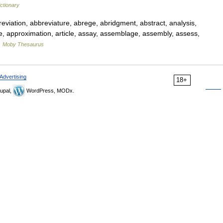
ictionary
iation, abbreviature, abrege, abridgment, abstract, analysis,
e, approximation, article, assay, assemblage, assembly, assess,
…
Moby Thesaurus
Advertising
18+
upal,
WordPress, MODx.