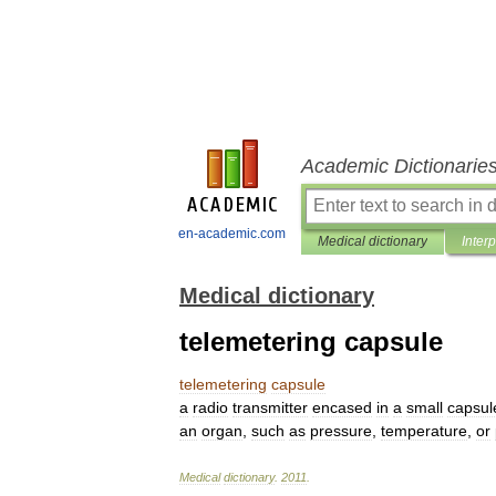
Academic Dictionarie
en-academic.com
Medical dictionary
Inter
Medical dictionary
telemetering capsule
telemetering
capsule
a
radio
transmitter
encased
in
a
small
capsul
an
organ
,
such
as
pressure
,
temperature
,
or
Medical
dictionary
.
2011
.