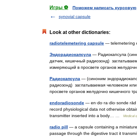
Игры ⚽
Поможем написать курсовую
synovial capsule
Look at other dictionaries:
radiotelemetering capsule
— telemeterin
Эндорадиокапсула
— Радиокапсула (син
датчик, кишечный радиозонд) заглатывае
измеряющий в просвете органов желудоч
Радиокапсула
— (синоним эндорадиокапсу
радиозонд) заглатываемая человеком ил
просвете органов желудочно кишечного 
endoradiosonde
— en·do·ra·dio·sonde rād ē
record physiological data not otherwise obtai
transmitter inserted into a body… …
Medical d
radio pill
— a capsule containing a miniature 
passage through the digestive tract it transmit