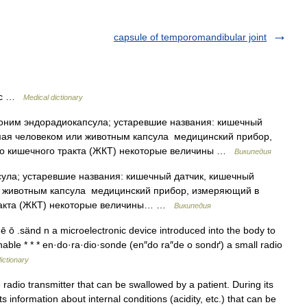
capsule of temporomandibular joint
g c …
Medical dictionary
оним эндорадиокапсула; устаревшие названия: кишечный
мая человеком или животным капсула медицинский прибор,
но кишечного тракта (ЖКТ) некоторые величины …
Википедия
ла; устаревшие названия: кишечный датчик, кишечный
и животным капсула медицинский прибор, измеряющий в
тракта (ЖКТ) некоторые величины… …
Википедия
 ō .sänd n a microelectronic device introduced into the body to
nable * * * en·do·ra·dio·sonde (en″do ra″de o sondґ) a small radio
ictionary
radio transmitter that can be swallowed by a patient. During its
s information about internal conditions (acidity, etc.) that can be