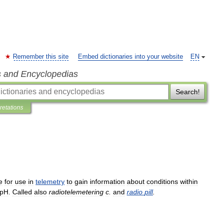
Remember this site
Embed dictionaries into your website
EN
s and Encyclopedias
Search!
pretations
e
for
use
in
telemetry
to
gain
information
about
conditions
within
pH
.
Called
also
radiotelemetering
c
.
and
radio
pill
.