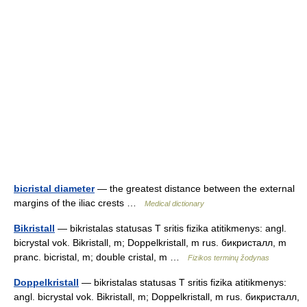
bicristal diameter
— the greatest distance between the external
margins of the iliac crests …
Medical dictionary
Bikristall
— bikristalas statusas T sritis fizika atitikmenys: angl.
bicrystal vok. Bikristall, m; Doppelkristall, m rus. бикристалл, m
pranc. bicristal, m; double cristal, m …
Fizikos terminų žodynas
Doppelkristall
— bikristalas statusas T sritis fizika atitikmenys:
angl. bicrystal vok. Bikristall, m; Doppelkristall, m rus. бикристалл,