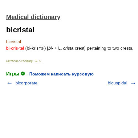
Medical dictionary
bicristal
bicristal
bi·cris·tal
(bi-krisґt
l) [
bi-
+ L.
crista
crest] pertaining to two crests.
ə
Medical dictionary
.
2011
.
Игры ⚽
Поможем написать курсовую
bicorporate
bicuspidal