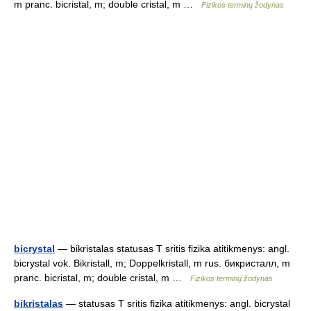
m pranc. bicristal, m; double cristal, m …
Fizikos terminų žodynas
bicrystal
— bikristalas statusas T sritis fizika atitikmenys: angl.
bicrystal vok. Bikristall, m; Doppelkristall, m rus. бикристалл, m
pranc. bicristal, m; double cristal, m …
Fizikos terminų žodynas
bikristalas
— statusas T sritis fizika atitikmenys: angl. bicrystal