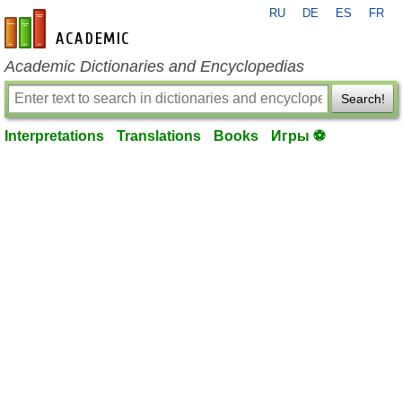
RU
DE
ES
FR
en-academic.com
Academic Dictionaries and Encyclopedias
Search!
Interpretations
Translations
Books
Игры ⚽