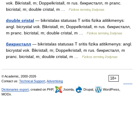
vok. Bikristall, m; Doppelkristall, m rus. бикристалл, m pranc.
bicristal, m; double cristal, m …
Fizikos terminų žodynas
double cristal
— bikristalas statusas T sritis fizika atitikmenys:
angl. bicrystal vok. Bikristall, m; Doppelkristall, m rus. бикристалл,
m pranc. bicristal, m; double cristal, m …
Fizikos terminų žodynas
бикристалл
— bikristalas statusas T sritis fizika atitikmenys: angl.
bicrystal vok. Bikristall, m; Doppelkristall, m rus. бикристалл, m
pranc. bicristal, m; double cristal, m …
Fizikos terminų žodynas
© Academic, 2000-2026
18+
Contact us:
Technical Support
,
Advertising
Dictionaries export
, created on PHP,
Joomla,
Drupal,
WordPress,
MODx.