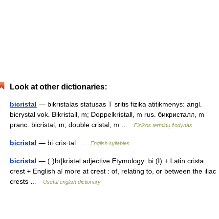
Look at other dictionaries:
bicristal
— bikristalas statusas T sritis fizika atitikmenys: angl.
bicrystal vok. Bikristall, m; Doppelkristall, m rus. бикристалл, m
pranc. bicristal, m; double cristal, m …
Fizikos terminų žodynas
bicristal
— bi·cris·tal …
English syllables
bicristal
— (ˈ)bī|kristəl adjective Etymology: bi (I) + Latin crista
crest + English al more at crest : of, relating to, or between the iliac
crests …
Useful english dictionary