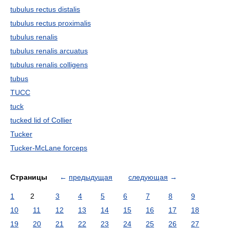
tubulus rectus distalis
tubulus rectus proximalis
tubulus renalis
tubulus renalis arcuatus
tubulus renalis colligens
tubus
TUCC
tuck
tucked lid of Collier
Tucker
Tucker-McLane forceps
Страницы
←
предыдущая
следующая
→
1
2
3
4
5
6
7
8
9
10
11
12
13
14
15
16
17
18
19
20
21
22
23
24
25
26
27