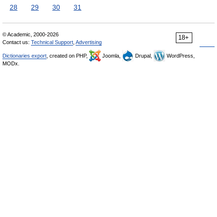
28
29
30
31
© Academic, 2000-2026
18+
Contact us:
Technical Support
,
Advertising
Dictionaries export
, created on PHP,
Joomla,
Drupal,
WordPress,
MODx.