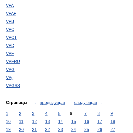
VPA
VPAP
VPB
VPC
VPCT
VPD
VPF
VPFRU
VPG
VPg
VPGSS
Страницы
←
предыдущая
следующая
→
1
2
3
4
5
6
7
8
9
10
11
12
13
14
15
16
17
18
19
20
21
22
23
24
25
26
27