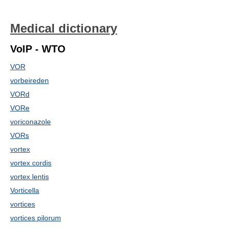
Medical dictionary
VoIP - WTO
VOR
vorbeireden
VORd
VORe
voriconazole
VORs
vortex
vortex cordis
vortex lentis
Vorticella
vortices
vortices pilorum