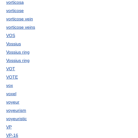
vorticosa
vorticose
vorticose vein
vorticose veins
VOS
Vossius
Vossius ring
Vossius ring
VOT
VOTE
vox
voxel
voyeur
voyeurism
voyeuristic
VP
VP-16