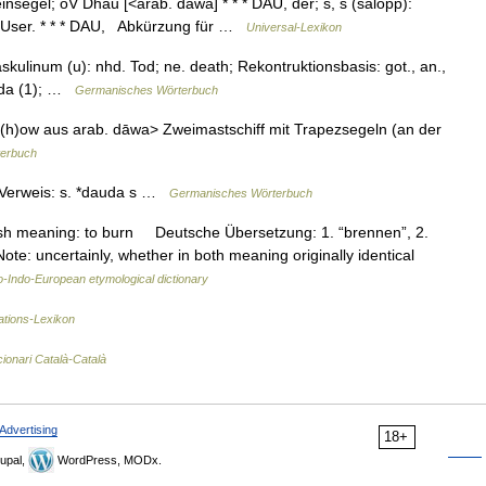
insegel; oV Dhau [<arab. dawa] * * * DAU, der; s, s (salopp):
 User. * * * DAU, Abkürzung für …
Universal-Lexikon
kulinum (u): nhd. Tod; ne. death; Rekontruktionsbasis: got., an.,
dauda (1); …
Germanisches Wörterbuch
d(h)ow aus arab. dāwa> Zweimastschiff mit Trapezsegeln (an der
erbuch
 Verweis: s. *dauda s …
Germanisches Wörterbuch
 meaning: to burn Deutsche Übersetzung: 1. “brennen”, 2.
ote: uncertainly, whether in both meaning originally identical
o-Indo-European etymological dictionary
ations-Lexikon
cionari Català-Català
Advertising
18+
upal,
WordPress, MODx.