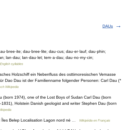
DAUs
u·bree·ite; dau·bree·lite; dau·cus; dau·er·lauf; dau·phin;
an; lan·dau; lan·dau·let; tem·a·dau; dau·no·my·cin;
English syllables
abisches Holzschiff ein Nebenfluss des osttimoresischen Vemasse
e für Dao Dau ist der Familienname folgender Personen: Carl Dau (*
sch Wikipedia
 (born 1974), one of the Lost Boys of Sudan Carl Dau (born
1831), Holstein Danish geologist and writer Stephen Dau (born
ikipedia
Îles Belep Localisation Lagon nord né …
Wikipédia en Français