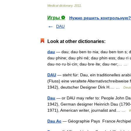
Medical
dictionary
.
2011
.
Игры ⚽
Нужно решить контрольную?
DAU
Look at other dictionaries:
dau
— dau; dau·ben·to·nia; dau·ben·ton s; da
dau·phine; dau·phi·né; dau·phin·ess; dau·ri·
dau·no·ru·bi·cin; dau·bre·ite; dau·ner;… …
DAU
— steht für: Dau, ein traditionelles ar
(Fluss) eine veraltete Alternativschreibweis
1942), deutscher Designer Dirk H.… …
Deut
Dau
— or DAU may refer to: People John Dau
1942), German designer Heinrich Dau (1790–
1971), American writer, journalist and… …
W
Dau Ac
— Géographie Pays France Archipel 