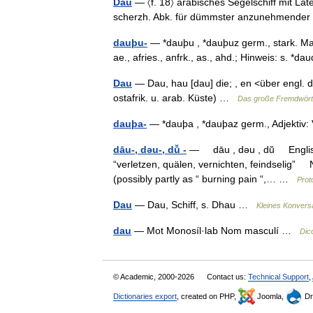
Dau
— 〈f. 18〉 arabisches Segelschiff mit Late
scherzh. Abk. für dümmster anzunehmender
dauþu-
— *dauþu , *dauþuz germ., stark. Mas
ae., afries., anfrk., as., ahd.; Hinweis: s. *
Dau
— Dau, hau [dau] die; , en <über engl. 
ostafrik. u. arab. Küste) …
Das große Fremdwört
dauþa-
— *dauþa , *dauþaz germ., Adjektiv:
dāu-, dǝu-, dū̆ -
— dāu , dǝu , dū̆ English
“verletzen, quälen, vernichten, feindselig” N
(possibly partly as “ burning pain “,… …
Prot
Dau
— Dau, Schiff, s. Dhau …
Kleines Konvers
dau
— Mot Monosíl·lab Nom masculí …
Dic
© Academic, 2000-2026
Contact us:
Technical Support
,
Dictionaries export
, created on PHP,
Joomla,
Dr