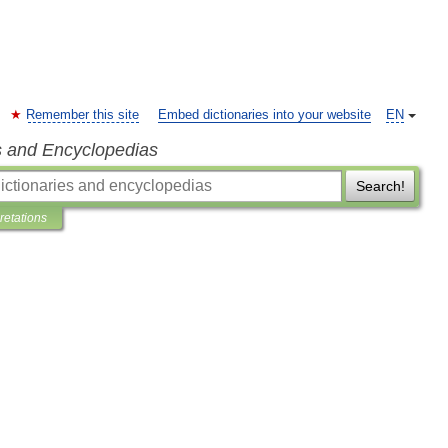
Remember this site
Embed dictionaries into your website
EN
s and Encyclopedias
Search!
pretations