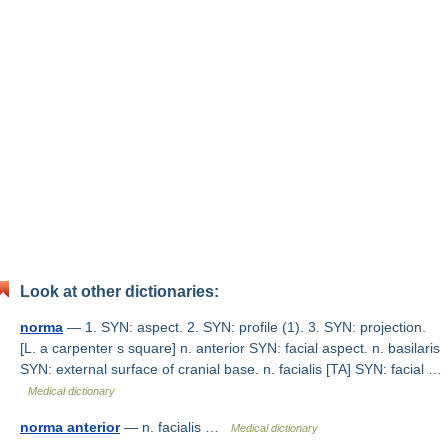
Look at other dictionaries:
norma
— 1. SYN: aspect. 2. SYN: profile (1). 3. SYN: projection.
[L. a carpenter s square] n. anterior SYN: facial aspect. n. basilaris
SYN: external surface of cranial base. n. facialis [TA] SYN: facial …
Medical dictionary
norma anterior
— n. facialis …
Medical dictionary