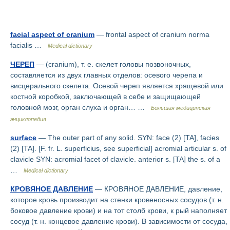
facial aspect of cranium
— frontal aspect of cranium norma
facialis …
Medical dictionary
ЧЕРЕП
— (cranium), т. е. скелет головы позвоночных,
составляется из двух главных отделов: осевого черепа и
висцерального скелета. Осевой череп является хрящевой или
костной коробкой, заключающей в себе и защищающей
головной мозг, орган слуха и орган… …
Большая медицинская
энциклопедия
surface
— The outer part of any solid. SYN: face (2) [TA], facies
(2) [TA]. [F. fr. L. superficius, see superficial] acromial articular s. of
clavicle SYN: acromial facet of clavicle. anterior s. [TA] the s. of a
…
Medical dictionary
КРОВЯНОЕ ДАВЛЕНИЕ
— КРОВЯНОЕ ДАВЛЕНИЕ, давление,
которое кровь производит на стенки кровеносных сосудов (т. н.
боковое давление крови) и на тот столб крови, к рый наполняет
сосуд (т. н. концевое давление крови). В зависимости от сосуда,