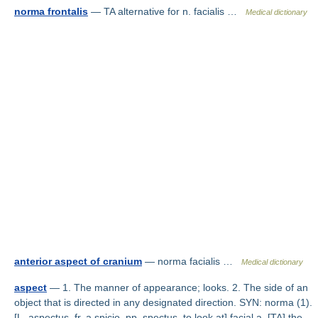
norma frontalis
— TA alternative for n. facialis …
Medical dictionary
anterior aspect of cranium
— norma facialis …
Medical dictionary
aspect
— 1. The manner of appearance; looks. 2. The side of an
object that is directed in any designated direction. SYN: norma (1).
[L. aspectus, fr. a spicio, pp. spectus, to look at] facial a. [TA] the