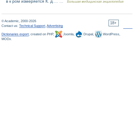
в к ром измеряется К. д.… …
Большая медицинская энциклопедия
© Academic, 2000-2026
18+
Contact us:
Technical Support
,
Advertising
Dictionaries export
, created on PHP,
Joomla,
Drupal,
WordPress,
MODx.