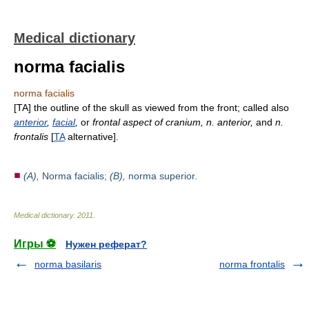
Medical dictionary
norma facialis
norma facialis
[TA] the outline of the skull as viewed from the front; called also
anterior
,
facial
,
or
frontal aspect of cranium, n. anterior,
and
n.
frontalis
[
TA
alternative].
(A),
Norma facialis;
(B),
norma superior.
Medical dictionary
.
2011
.
Игры ⚽
Нужен реферат?
norma basilaris
norma frontalis