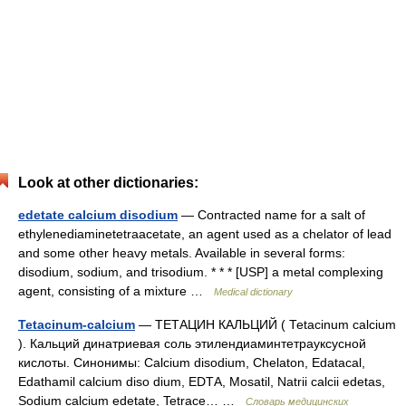
Look at other dictionaries:
edetate calcium disodium
— Contracted name for a salt of
ethylenediaminetetraacetate, an agent used as a chelator of lead
and some other heavy metals. Available in several forms:
disodium, sodium, and trisodium. * * * [USP] a metal complexing
agent, consisting of a mixture …
Medical dictionary
Tetacinum-calcium
— ТЕТАЦИН КАЛЬЦИЙ ( Теtacinum саlcium
). Кальций динатриевая соль этилендиаминтетрауксусной
кислоты. Синонимы: Саlcium disodium, Chelaton, Edatacal,
Edathamil calcium diso dium, ЕDТА, Mosatil, Natrii calcii edetas,
Sodium calcium edetate, Tetrace… …
Словарь медицинских