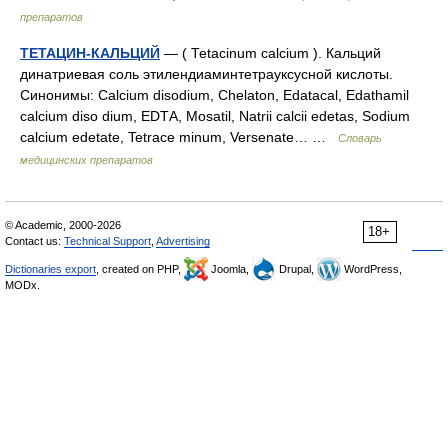
препаратов
ТЕТАЦИН-КАЛЬЦИЙ
— ( Теtacinum саlcium ). Кальций
динатриевая соль этилендиаминтетрауксусной кислоты.
Синонимы: Саlcium disodium, Chelaton, Edatacal, Edathamil
calcium diso dium, ЕDТА, Mosatil, Natrii calcii edetas, Sodium
calcium edetate, Tetrace minum, Versenate… …
Словарь
медицинских препаратов
© Academic, 2000-2026
18+
Contact us:
Technical Support
,
Advertising
Dictionaries export
, created on PHP,
Joomla,
Drupal,
WordPress,
MODx.